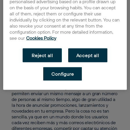
personalised advertising based on a profile drawn up
audiencia y fomentar la interacción con los usuarios.
on the basis of your browsing habits. You can accept
Pero para que funcione hay que hacer mucho más
all of them, reject them or configure their use
que solo enviar correos: es necesario tener una lista
individually by clicking on the relevant button. You can
de contactos sólida y una estrategia bien definida. En
este post te contamos cómo diseñar campañas de
also revoke your consent at any time from the
email que realmente conviertan para impulsar tu
configuration option. For more detailed information,
empresa.
see our
Cookies Policy
Correos masivos:
Reject all
Accept all
cómo enviar
campañas efectivas
Configure
Los correos masivos o campañas de correos te
permiten enviar un mismo mensaje a un gran número
de personas al mismo tiempo, algo de gran utilidad a
la hora de anunciar promociones, lanzamientos y
novedades en tu empresa. Pero la cosa no es tan
sencilla, ya que en un mundo donde los usuarios
cada vez reciben más y más correos electrónicos de
diferentes empresas, competir por captar su atención