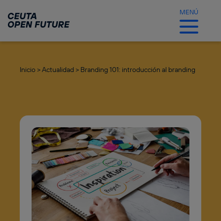
Ir
al
MENÚ
contenido
principal
Inicio >
Actualidad >
Branding 101: introducción al branding