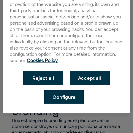
or section of the website you are visiting, its own and
2024, un 49% de consumidores están dispuestos a
third-party cookies for technical, analytical,
pagar más por un producto si está comercializado por
una marca en la que confían y esa confianza es algo
personalisation, social networking and/or to show you
que se puede lograr con un branding sólido.
personalised advertising based on a profile drawn up
on the basis of your browsing habits. You can accept
Solo tienes que pensar en marcas como Coca-Cola
all of them, reject them or configure their use
o Adidas, todo el mundo es capaz de reconocerlas en
individually by clicking on the relevant button. You can
cuestión de segundos. Y es que una estrategia de
also revoke your consent at any time from the
branding bien elaborada ayuda a construir una
configuration option. For more detailed information,
percepción clara, emocional y reconocible. ¿Quieres
see our
Cookies Policy
saber cómo lograrlo? En esta guía de branding 101, te
damos las claves.
Reject all
Accept all
Qué es una
estrategia de
Configure
branding
Una estrategia de branding es el plan que define
cómo se construye, comunica y posiciona una marca
en el mercado. No solo consiste en diseñar un