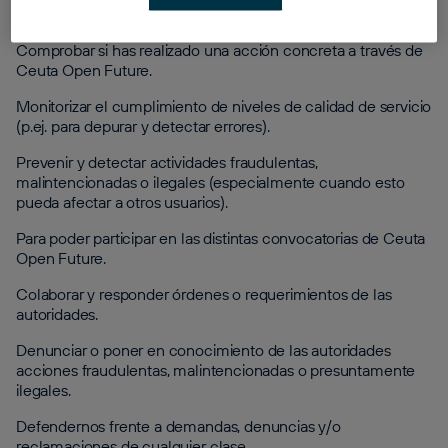
determinadas funcionalidades.
Comprobar si has realizado una acción concreta a través de
Ceuta Open Future.
Monitorizar el cumplimiento de niveles de calidad de servicio
(p.ej. para depurar y detectar errores).
Prevenir y detectar actividades fraudulentas,
malintencionadas o ilegales (especialmente cuando esto
pueda afectar a otros usuarios).
Para poder participar en las distintas convocatorias de Ceuta
Open Future.
Colaborar y responder órdenes o requerimientos de las
autoridades.
Denunciar o poner en conocimiento de las autoridades
acciones fraudulentas, malintencionadas o presuntamente
ilegales.
Defendernos frente a demandas, denuncias y/o
reclamaciones de cualquier clase.