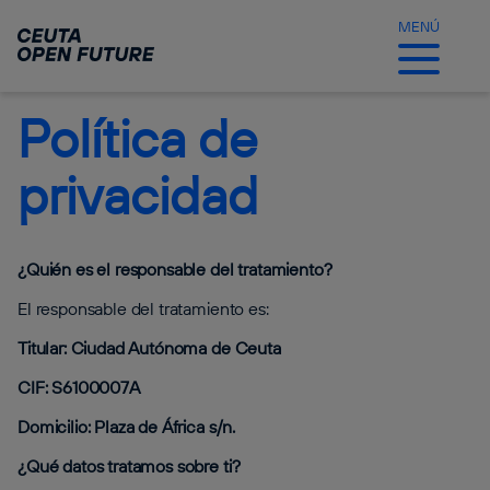
Ir
al
MENÚ
contenido
principal
Política de
privacidad
¿Quién es el responsable del tratamiento?
El responsable del tratamiento es:
Titular: Ciudad Autónoma de Ceuta
CIF: S6100007A
Domicilio: Plaza de África s/n.
¿Qué datos tratamos sobre ti?