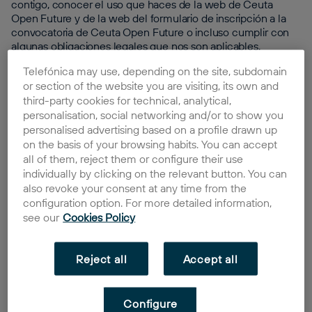
contigo, conocer el uso que haces de la web de Ceuta
Open Future y de la web del formulario de inscripción a la
convocatoria de Ceuta Open Future o incluso cumplir con
algunas obligaciones legales que nos son aplicables.
Telefónica may use, depending on the site, subdomain
Detalle
: Tratamos tus datos para:
or section of the website you are visiting, its own and
Que puedas disfrutar de Ceuta Open Future y todas sus
third-party cookies for technical, analytical,
funcionalidades (prestarte el servicio).
personalisation, social networking and/or to show you
personalised advertising based on a profile drawn up
Conocer cómo utilizas la web de Ceuta Open Future para:
on the basis of your browsing habits. You can accept
all of them, reject them or configure their use
Detectar tendencias y correlaciones con el objetivo de
individually by clicking on the relevant button. You can
entender y predecir de forma agregada el uso de dichos
also revoke your consent at any time from the
servicios y las necesidades que puedas tener como usuario.
configuration option. For more detailed information,
Tomar mejores decisiones de negocio como, por ejemplo,
see our
Cookies Policy
cómo mejorar los productos y servicios Open Future, así
como tu experiencia, o cómo hacer más efectivas las
acciones de comunicación que te indicamos en el punto
Reject all
Accept all
anterior.
Elaborar reportes con datos agregados sobre la evolución en
Configure
el número de usuarios activos o como se utilizan