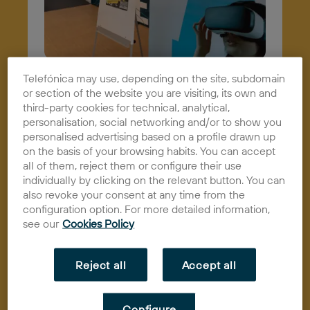
Telefónica may use, depending on the site, subdomain
Ceuta Open
or section of the website you are visiting, its own and
third-party cookies for technical, analytical,
Future, una de las
personalisation, social networking and/or to show you
mejores
personalised advertising based on a profile drawn up
on the basis of your browsing habits. You can accept
posicionadas en
all of them, reject them or configure their use
individually by clicking on the relevant button. You can
esta edición del
also revoke your consent at any time from the
configuration option. For more detailed information,
Ranking Funcas
see our
Cookies Policy
30/05/2023
Actualidad
Reject all
Accept all
Configure