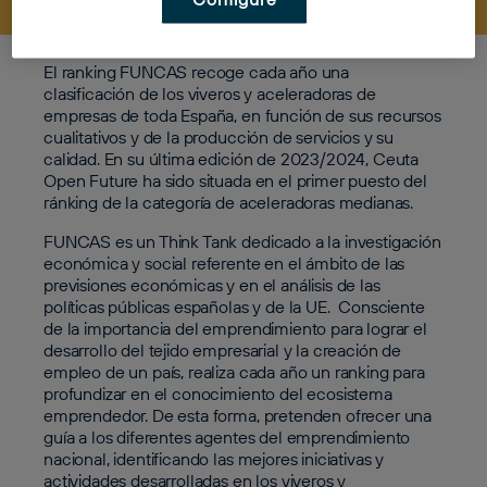
El ranking FUNCAS recoge cada año una
clasificación de los viveros y aceleradoras de
empresas de toda España, en función de sus recursos
cualitativos y de la producción de servicios y su
calidad. En su última edición de 2023/2024, Ceuta
Open Future ha sido situada en el primer puesto del
ránking de la categoría de aceleradoras medianas.
FUNCAS es un
Think Tank
dedicado a la investigación
económica y social referente en el ámbito de las
previsiones económicas y en el análisis de las
políticas públicas españolas y de la UE. Consciente
de la importancia del emprendimiento para lograr el
desarrollo del tejido empresarial y la creación de
empleo de un país, realiza cada año un ranking para
profundizar en el conocimiento del ecosistema
emprendedor. De esta forma, pretenden ofrecer una
guía a los diferentes agentes del emprendimiento
nacional, identificando las mejores iniciativas y
actividades desarrolladas en los viveros y