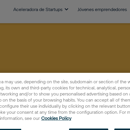
Aceleradora de Startups
Jóvenes emprendedores
ca may use, depending on the site, subdomain or section of the 
ing, its own and third-party cookies for technical, analytical, perso
etworking and/or to show you personalised advertising based on a
 on the basis of your browsing habits. You can accept all of them
configure their use individually by clicking on the relevant butto
oke your consent at any time from the configuration option. For 
Cómo mej
 information, see our
Cookies Policy