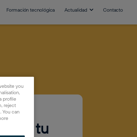
Formación tecnológica
Actualidad
Contacto
website you
nalisation,
 profile
, reject
n. You can
more
orar tu