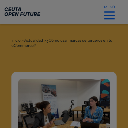
Ir
al
MENÚ
contenido
principal
Inicio >
Actualidad >
¿Cómo usar marcas de terceros en tu
eCommerce?