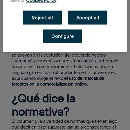
see our
Cookies Policy
El
agotamiento del derecho de marca
es uno de esos
retos:
Reject all
Accept all
Por casualidad, en los últimos meses, han sido varias
las empresas emergentes que me han consultado
Configure
sobre sus ideas de negocio consistentes, en esencia,
en mercados en la realidad digital. Con la convicción
necesaria para considerarse innovadores en el cómo,
se apoyan en la evolución del proverbio hebreo
“
comprarás, venderás y nunca fabricarás”,
a la hora de
desarrollar su emprendimiento. Esto supone que su
negocio gira en torno al producto de un tercero, y es
aquí cuando surge el reto:
el uso de marcas de
terceros en la comercialización online.
¿Qué dice la
normativa?
El volumen y la diversidad de normas que tienen algo
que decir en este supuesto, tan solo considerando el