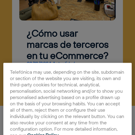
¿Cómo usar
marcas de terceros
en tu eCommerce?
02/12/2024
Actualidad
Telefónica may use, depending on the site, subdomain
or section of the website you are visiting, its own and
third-party cookies for technical, analytical,
personalisation, social networking and/or to show you
personalised advertising based on a profile drawn up
on the basis of your browsing habits. You can accept
all of them, reject them or configure their use
Hace tiempo que aprendí a no decir
“es fabuloso”
o
individually by clicking on the relevant button. You can
“qué interesante”
cuando el preguntador plantea un
also revoke your consent at any time from the
reto jurídico que no tiene una respuesta
configuration option. For more detailed information,
monosilábica.