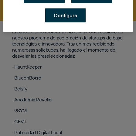
Configure
El pasado 15 de febrero se abrió la VI Convocatoria de
nuestro programa de aceleración de startups de base
tecnológica e innovadora. Tras un mes recibiendo
numerosas solicitudes, ha llegado el momento de
desvelar las preseleccionadas:
-HauntKeeper
-BlueonBoard
-Betsfy
-Academia Revelio
-9SYM
-CEVR
-Publicidad Digital Local