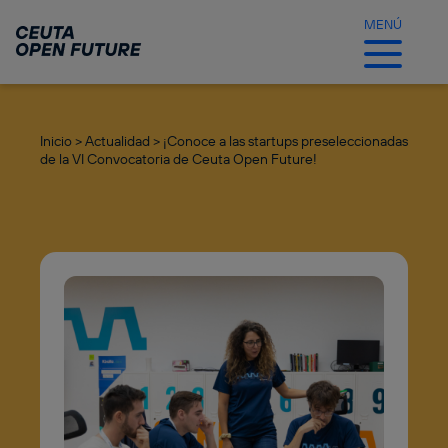
Ir
al
MENÚ
contenido
principal
Inicio >
Actualidad >
¡Conoce a las startups preseleccionadas
de la VI Convocatoria de Ceuta Open Future!