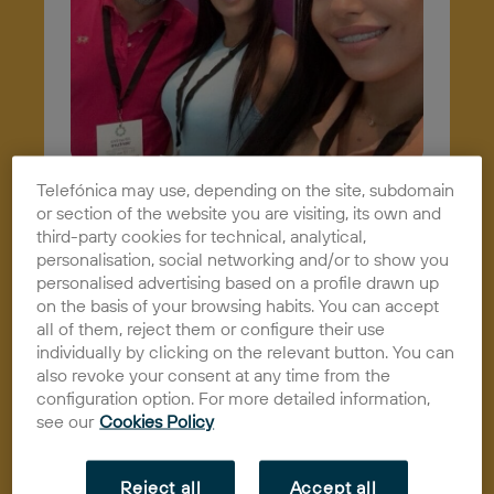
Telefónica may use, depending on the site, subdomain
El gran
or section of the website you are visiting, its own and
third-party cookies for technical, analytical,
crecimiento de
personalisation, social networking and/or to show you
Vellolar en El
personalised advertising based on a profile drawn up
on the basis of your browsing habits. You can accept
Ángulo
all of them, reject them or configure their use
individually by clicking on the relevant button. You can
15/10/2024
Actualidad
also revoke your consent at any time from the
configuration option. For more detailed information,
see our
Cookies Policy
Reject all
Accept all