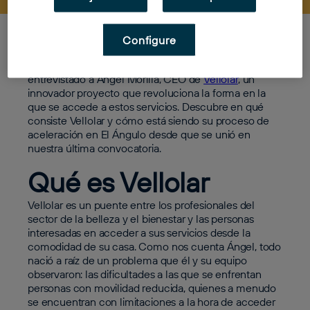
¿Buscas algún servicio de belleza o bienestar que
Configure
pueda atenderte desde casa? Entonces te traemos
algo que puede interesarte. En esta ocasión, hemos
entrevistado a Ángel Morilla, CEO de
Vellolar
, un
innovador proyecto que revoluciona la forma en la
que se accede a estos servicios. Descubre en qué
consiste Vellolar y cómo está siendo su proceso de
aceleración en El Ángulo desde que se unió en
nuestra última convocatoria.
Qué es Vellolar
Vellolar es un puente entre los profesionales del
sector de la belleza y el bienestar y las personas
interesadas en acceder a sus servicios desde la
comodidad de su casa. Como nos cuenta Ángel, todo
nació a raíz de un problema que él y su equipo
observaron: las dificultades a las que se enfrentan
personas con movilidad reducida, quienes a menudo
se encuentran con limitaciones a la hora de acceder