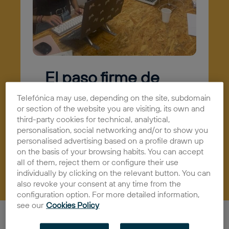
El paso firme de
Clouthy por El
Telefónica may use, depending on the site, subdomain
or section of the website you are visiting, its own and
Ángulo
third-party cookies for technical, analytical,
18/11/2024
Actualidad
personalisation, social networking and/or to show you
personalised advertising based on a profile drawn up
on the basis of your browsing habits. You can accept
all of them, reject them or configure their use
individually by clicking on the relevant button. You can
also revoke your consent at any time from the
configuration option. For more detailed information,
see our
Cookies Policy
Para Luciano Roel, crear es el sentido de la vida. Este
pensamiento, sumado a su deseo de poder dar vida a