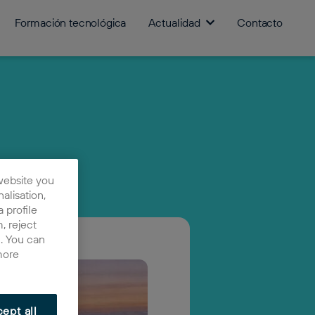
Formación tecnológica
Actualidad
Contacto
website you
nalisation,
 profile
, reject
n. You can
more
ept all