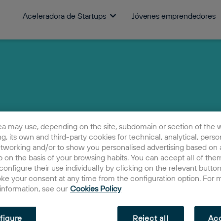
Aceleradora de Startups
Jóvenes emprendedores
ca may use, depending on the site, subdomain or section of the 
ing, its own and third-party cookies for technical, analytical, perso
etworking and/or to show you personalised advertising based on a
 on the basis of your browsing habits. You can accept all of them
configure their use individually by clicking on the relevant butto
oke your consent at any time from the configuration option. For 
 information, see our
Cookies Policy
figure
Reject all
Acc