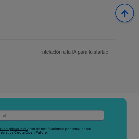
Iniciación a la IA para tu startup
ica de privacidad
y recibir notificaciones por email sobre
niciativa Ceuta Open Future.