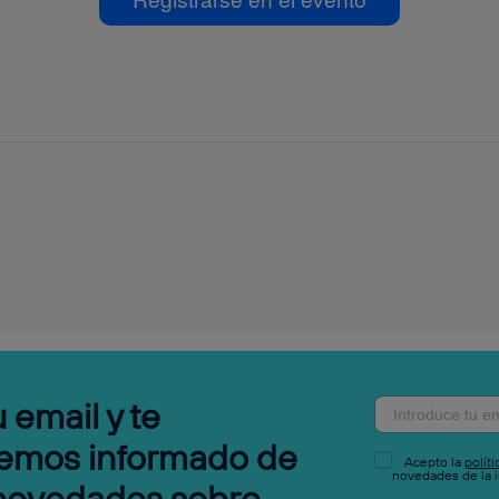
 email y te
emos informado de
Acepto la
polít
novedades de la i
 novedades sobre