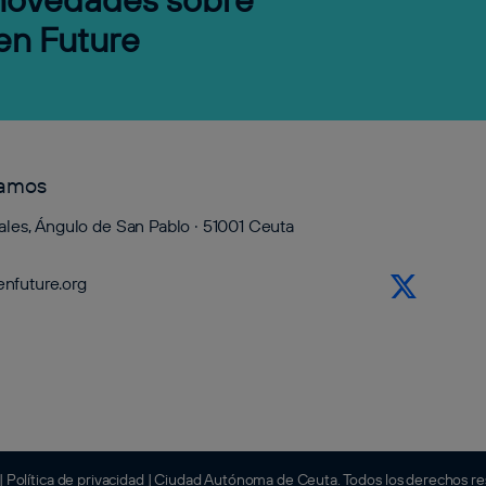
en Future
tamos
ales, Ángulo de San Pablo · 51001 Ceuta
nfuture.org
|
Política de privacidad
| Ciudad Autónoma de Ceuta. Todos los derechos r