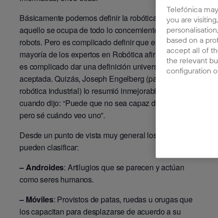
Telefónica may
Básicamente podemos definir la robótica como
you are visiting
aquello se ocupa de todo lo concerniente a los
personalisation
based on a prof
robots. Pero es complicado definir que es un robot, la
accept all of t
mayoría de los expertos en Robótica afirmaría que
the relevant bu
es complicado dar una definición universalmente
configuration o
aceptada. Quizás, Joseph Engelberg (padre de la
robótica industrial) lo resumió inmejorablemente
cuando dijo: “Puede que no sea capaz de definirlo,
pero sé cuándo veo uno”.
Desde un punto de vista muy general los robots se
pueden clasificar:
– Androides
: Artilugios que se parecen y actúan
como seres humanos.
– Móviles
: Provistos de patas, ruedas u orugas que
los capacitan para desplazarse de acuerdo a su