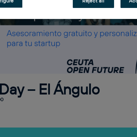
figure
Reject all
Acc
Day – El Ángulo
00