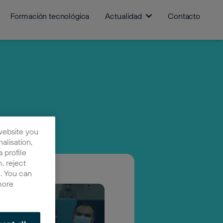
Formación tecnológica
Actualidad
Contacto
website you
nalisation,
 profile
, reject
n. You can
more