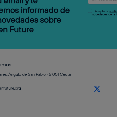
 email y te
emos informado de
Acepto la
polít
novedades de la i
 novedades sobre
en Future
tamos
ales, Ángulo de San Pablo · 51001 Ceuta
nfuture.org