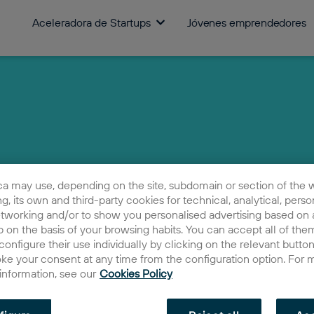
Aceleradora de Startups
Jóvenes emprendedores
ca may use, depending on the site, subdomain or section of the 
ing, its own and third-party cookies for technical, analytical, perso
etworking and/or to show you personalised advertising based on a
 on the basis of your browsing habits. You can accept all of them
configure their use individually by clicking on the relevant butto
oke your consent at any time from the configuration option. For 
 information, see our
Cookies Policy