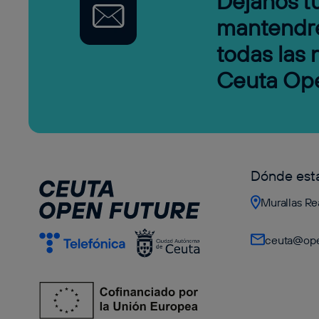
Déjanos tu
mantendr
todas las
Ceuta Op
Dónde es
Murallas Re
ceuta@ope