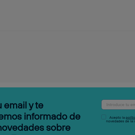
 email y te
emos informado de
Acepto la
polít
novedades de la i
 novedades sobre