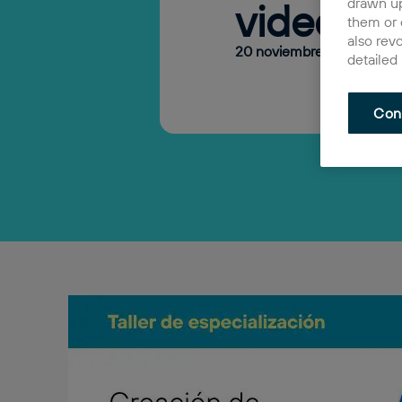
drawn up
videoju
them or 
also rev
20 noviembre 2023
-
1 di
detailed
Con