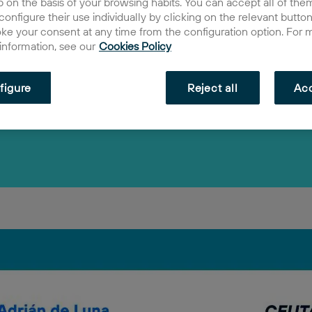
 on the basis of your browsing habits. You can accept all of them
egos 2D
configure their use individually by clicking on the relevant butto
oke your consent at any time from the configuration option. For 
ciembre 2023
 information, see our
Cookies Policy
figure
Reject all
Acc