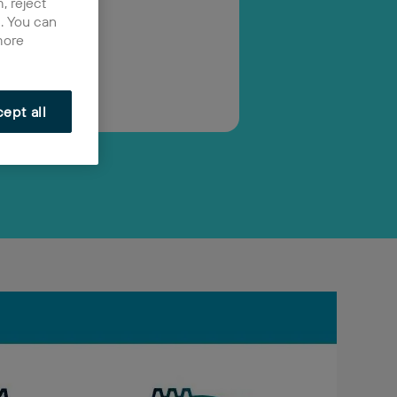
, reject
n. You can
more
ept all