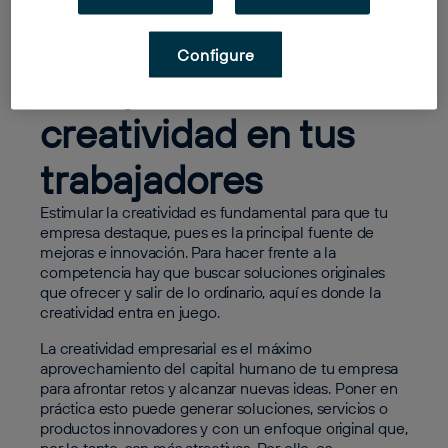
debes esforzarte en estimular la creatividad de tus
trabajadores y cómo puedes hacerlo.
Configure
Por qué estimular la
creatividad en tus
trabajadores
Estimular la creatividad es fundamental para que tu
empresa destaque, pues es la principal fuente de
mejoras e innovación. Para hacer frente a la
competencia hay que buscar soluciones originales
que ofrecer y salir de lo ordinario, aquí es donde la
creatividad entra en juego.
La creatividad empresarial es el máximo
aprovechamiento del capital humano de tu empresa
para afrontar retos y alcanzar nuevas ideas. Poner en
práctica esto puede generar soluciones, servicios o
productos innovadores y con un enfoque original que,
por lo tanto, son más atractivas. Por ello, es