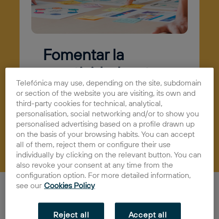
Fomentar la
creatividad en tu
Telefónica may use, depending on the site, subdomain
empresa
or section of the website you are visiting, its own and
third-party cookies for technical, analytical,
05/01/2023
Actualidad
personalisation, social networking and/or to show you
personalised advertising based on a profile drawn up
on the basis of your browsing habits. You can accept
all of them, reject them or configure their use
individually by clicking on the relevant button. You can
also revoke your consent at any time from the
configuration option. For more detailed information,
see our
Cookies Policy
Fomentar la creatividad en tu empresa puede marcar
la diferencia, sin embargo, muchas veces no se le da
la importancia que merece y queda relegado a un
Reject all
Accept all
segundo plano. En este post te explicamos por qué