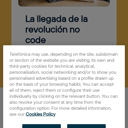
La llegada de la
revolución no
code
06/04/2026
Actualidad
Telefónica may use, depending on the site, subdomain
or section of the website you are visiting, its own and
third-party cookies for technical, analytical,
personalisation, social networking and/or to show you
personalised advertising based on a profile drawn up
on the basis of your browsing habits. You can accept
all of them, reject them or configure their use
individually by clicking on the relevant button. You can
Cuando alguien emprende, uno de los pasos que
also revoke your consent at any time from the
llegan tarde o temprano es el de desarrollar su
configuration option. For more detailed information,
plataforma online. Una fase que podría complicarse
see our
Cookies Policy
por la necesidad de tener conocimientos de
programación o de disponer de capital suficiente para
contratar a desarrolladores. Para resolver este cuello