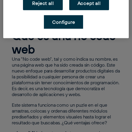
Reject all
Accept all
de botella ha llegado la revolución no code, una
forma de desarrollar prototipos y aplicaciones sin
hacer uso del código, pudiendo hacerlo de forma
rápida y directa. Te lo explicamos en este post.
Configure
Qué es una no code
web
Una “No code web”, tal y como indica su nombre, es
una página web que ha sido creada sin código. Este
nuevo enfoque para desarrollar productos digitales da
la posibilidad a cualquier persona de crear una
plataforma sin tener conocimientos de programación.
Es decir, es una tecnología que democratiza el
desarrollo de aplicaciones y webs.
Este sistema funciona como un puzle en el que
arrastras, colocas y ordenas diferentes módulos
prediseñados y elementos visuales hasta lograr el
resultado que buscabas. ¿Qué ventajas ofrece?