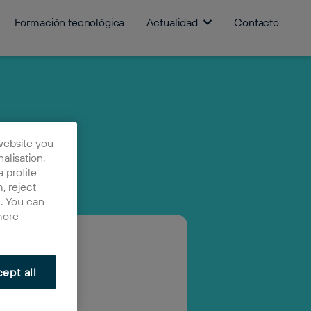
Formación tecnológica
Actualidad
Contacto
website you
nalisation,
 profile
, reject
n. You can
more
ept all