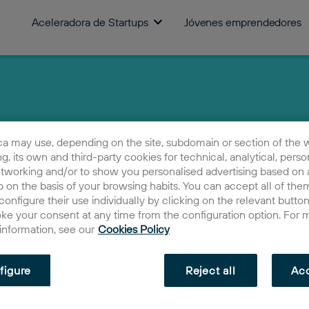
Aceleradora de Startups
Jóvenes emprendedores
ca may use, depending on the site, subdomain or section of the 
ing, its own and third-party cookies for technical, analytical, perso
etworking and/or to show you personalised advertising based on a
 on the basis of your browsing habits. You can accept all of them
configure their use individually by clicking on the relevant butto
oke your consent at any time from the configuration option. For 
 information, see our
Cookies Policy
figure
Reject all
Acc
Talal Benjelloun
Co-founder