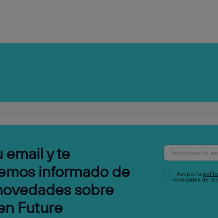
 email y te
emos informado de
Acepto la
polít
novedades de la i
 novedades sobre
en Future