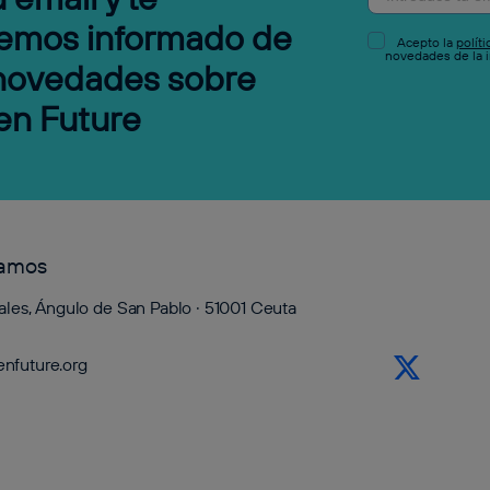
emos informado de
Acepto la
polít
novedades de la i
 novedades sobre
en Future
tamos
ales, Ángulo de San Pablo · 51001 Ceuta
nfuture.org