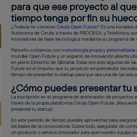
para que ese proyecto al que
tiempo tenga por fin su huec
¿Todavía no conoces
Ceuta Open Future
? Es una iniciativ
Autónoma de Ceuta, a través de PROCESA, y Telefónica, que
innovadores de base tecnológica mediante su programa de a
Para ello contamos con
metodología propia y personalizada
mundial Open Future y un espacio de innovación abierta ubi
en pleno Estrecho de Gibraltar. Estas son solo algunas de 
Future en el impulso que tu proyecto emprendedor necesita 
tiempo de presentar tu startup para que sea una de las sei
¿Cómo puedes presentar tu s
La inscripción en el programa de aceleración de proyectos 
través de la propia plataforma Ceuta Open Future. ¡Recuerda
presentar tu startup!
En este periodo de tiempo puedes aprovechar para asegurart
las bases de la convocatoria. Sobre todo, asegúrate de cont
un producto o servicio innovador para que nuestro equipo 