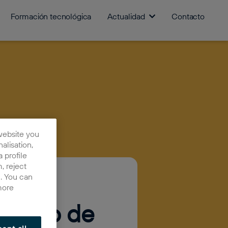
Formación tecnológica
Actualidad
Contacto
website you
nalisation,
 profile
, reject
n. You can
more
omento de