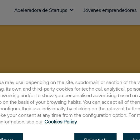
Aceleradora de Startups
Jóvenes emprendedores
ca may use, depending on the site, subdomain or section of the 
ing, its own and third-party cookies for technical, analytical, perso
etworking and/or to show you personalised advertising based on a
 on the basis of your browsing habits. You can accept all of them
configure their use individually by clicking on the relevant butto
oke your consent at any time from the configuration option. For 
 information, see our
Cookies Policy
¡Es el m