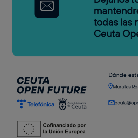
mantendr
todas las
Ceuta Op
Dónde es
Murallas Re
ceuta@ope