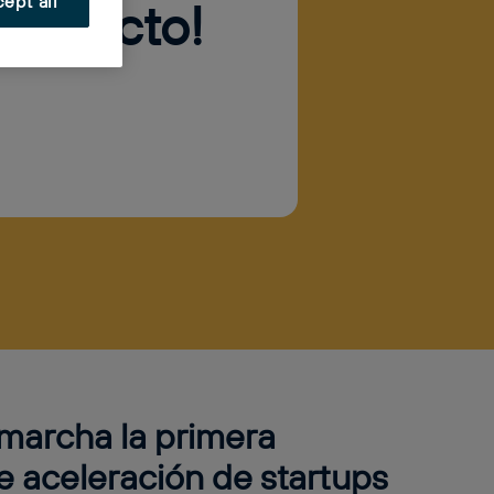
ept all
 proyecto!
n marcha la primera
 aceleración de startups