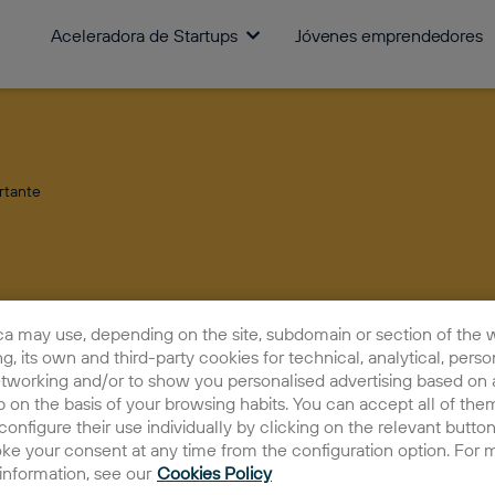
Aceleradora de Startups
Jóvenes emprendedores
rtante
ca may use, depending on the site, subdomain or section of the 
ing, its own and third-party cookies for technical, analytical, perso
etworking and/or to show you personalised advertising based on a
 on the basis of your browsing habits. You can accept all of them
configure their use individually by clicking on the relevant butto
Qué es un e
oke your consent at any time from the configuration option. For 
 information, see our
Cookies Policy