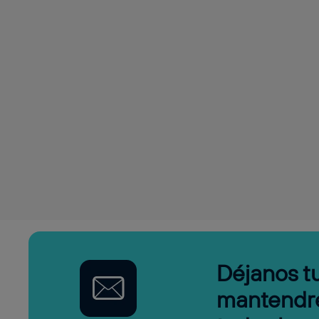
Déjanos tu
mantendr