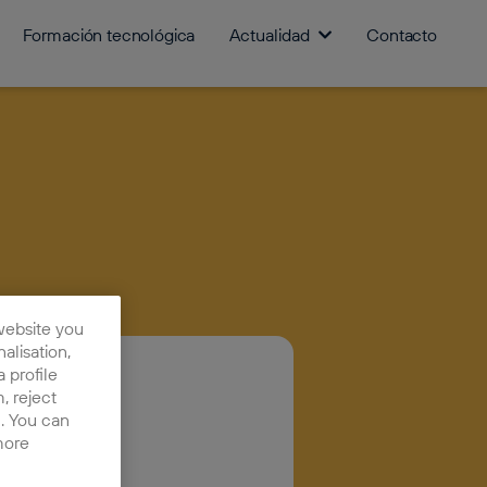
Formación tecnológica
Actualidad
Contacto
website you
nalisation,
 profile
, reject
n. You can
xit
more