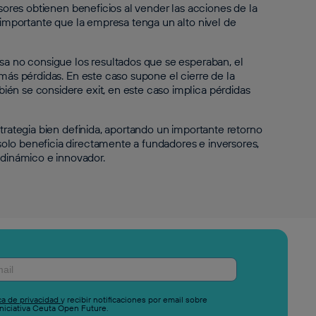
rsores obtienen beneficios al vender las acciones de la
s importante que la empresa tenga un alto nivel de
esa no consigue los resultados que se esperaban, el
 más pérdidas. En este caso supone el cierre de la
én se considere exit, en este caso implica pérdidas
trategia bien definida, aportando un importante retorno
olo beneficia directamente a fundadores e inversores,
dinámico e innovador.
ica de privacidad
y recibir notificaciones por email sobre
niciativa Ceuta Open Future.