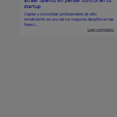
atraer talento sin perder control en tu
startup
Captar y consolidar profesionales de alto
rendimiento es uno de los mayores desafíos en las
fases i...
Leer completo