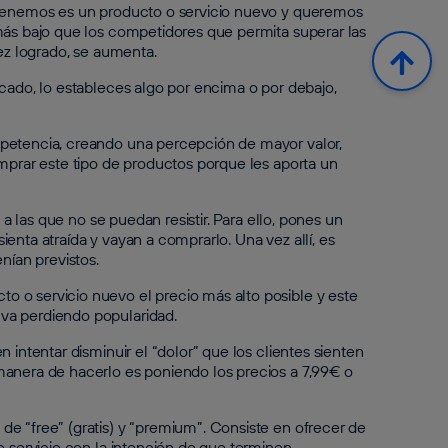
e tenemos es un producto o servicio nuevo y queremos
más bajo que los competidores que permita superar las
vez logrado, se aumenta.
rcado, lo estableces algo por encima o por debajo,
mpetencia, creando una percepción de mayor valor,
omprar este tipo de productos porque les aporta un
 a las que no se puedan resistir. Para ello, pones un
enta atraída y vayan a comprarlo. Una vez allí, es
ían previstos.
 o servicio nuevo el precio más alto posible y este
va perdiendo popularidad.
 intentar disminuir el “dolor” que los clientes sienten
manera de hacerlo es poniendo los precios a 7,99€ o
e “free” (gratis) y “premium”. Consiste en ofrecer de
o servicio con la intención de que terminen