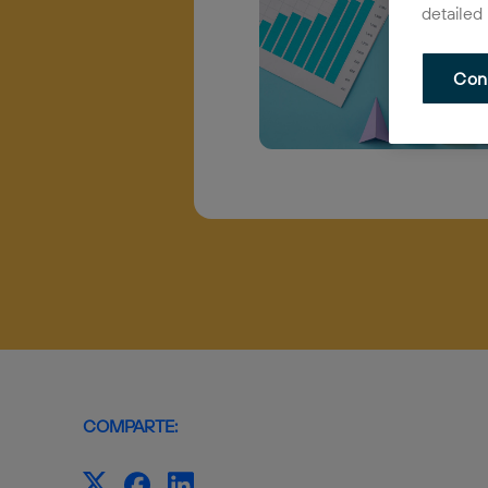
detailed
Con
COMPARTE: