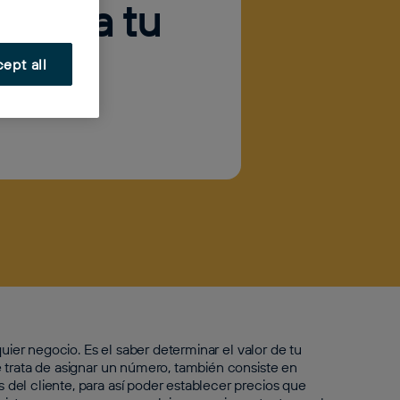
ir para tu
ept all
uier negocio. Es el saber determinar el valor de tu
 trata de asignar un número, también consiste en
del cliente, para así poder establecer precios que