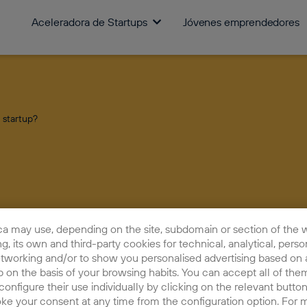
Aceleradora de Startups
Jóvenes emprendedores
 startup?
ca may use, depending on the site, subdomain or section of the 
ing, its own and third-party cookies for technical, analytical, perso
etworking and/or to show you personalised advertising based on a
 on the basis of your browsing habits. You can accept all of them
¿Qué estrat
configure their use individually by clicking on the relevant butto
oke your consent at any time from the configuration option. For 