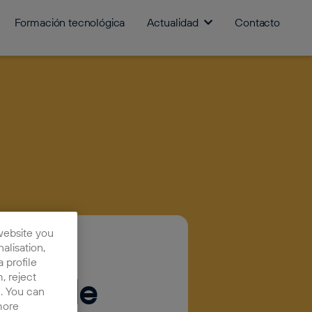
Formación tecnológica
Actualidad
Contacto
website you
nalisation,
 profile
, reject
egia de
n. You can
more