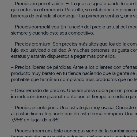
– Precios de penetración. Es la que se sigue cuando lo qu
que entre en el mercado. Para ello, se establece un precio 
barreras de entrada al conseguir las primeras ventas y, una 
– Precios competitivos. En función del precio actual del me
siempre y cuando este sea competitivo.
– Precios premium. Son precios más altos que los de la co
lujo, exclusividad o calidad. A muchas personas les gusta c
estatus y estarán dispuestos a pagar más por ellos.
– Precios líderes de pérdidas. Atrae a los clientes con ofertas
producto muy barato en tu tienda haciendo que la gente se si
probable que terminen comprando más productos que no ten
– Descremado de precios. Una empresa cobra por un producto
irá reduciéndose gradualmente con el tiempo a medida que 
– Precios psicológicos. Una estrategia muy usada. Consiste en
al gastar dinero, logrando que de esta forma compren. Una 
7,95€ en lugar de a 8€
– Precios freemium. Este concepto viene de la combinación d
forma gratuita una versión reducida y básica de tu producto 