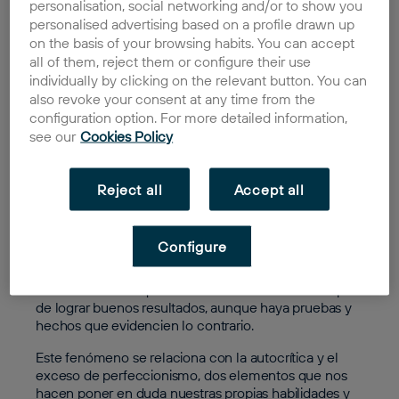
personalisation, social networking and/or to show you
emprendedores y emprendedoras, pero ¿qué es
personalised advertising based on a profile drawn up
exactamente? ¿Cómo se puede combatir? En estas
on the basis of your browsing habits. You can accept
cuestiones nos centraremos en el post de hoy, ¡no te
all of them, reject them or configure their use
lo pierdas!
individually by clicking on the relevant button. You can
Síndrome del
also revoke your consent at any time from the
configuration option. For more detailed information,
impostor en el
see our
Cookies Policy
trabajo
Reject all
Accept all
Sufrir de síndrome del impostor en el trabajo puede
afectar a tu rendimiento y productividad y tener
Configure
efectos negativos sobre tu salud mental. Este es un
fenómeno psicológico en el que un trabajador cree
constantemente que no es lo suficientemente capaz
de lograr buenos resultados, aunque haya pruebas y
hechos que evidencien lo contrario.
Este fenómeno se relaciona con la autocrítica y el
exceso de perfeccionismo, dos elementos que nos
hacen poner en duda nuestras propias habilidades y