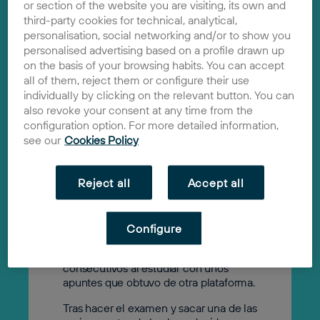
or section of the website you are visiting, its own and
third-party cookies for technical, analytical,
personalisation, social networking and/or to show you
Apuntes con nota
personalised advertising based on a profile drawn up
on the basis of your browsing habits. You can accept
2023
Solución
all of them, reject them or configure their use
individually by clicking on the relevant button. You can
Apuntes con nota es una startup del
also revoke your consent at any time from the
sector de la educación que ha
configuration option. For more detailed information,
desarrollado una
plataforma que te
see our
Cookies Policy
envía a casa los mejores apuntes de la
clase, impresos y encuadernados.
La idea surge a finales de 2020 en la
Reject all
Accept all
Facultad de Farmacia de Salamanca,
cuando el fundador de esta startup
decide hacer sus propios apuntes de
Configure
una asignatura, Bioquímica II, la cual
había suspendido durante dos años
consecutivos al estudiar con unos
apuntes que obtuvo de otra plataforma.
Tras hacer el examen y sacar una de las