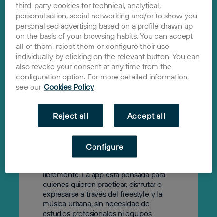
third-party cookies for technical, analytical,
personalisation, social networking and/or to show you
personalised advertising based on a profile drawn up
Beat The Flow
on the basis of your browsing habits. You can accept
2024
all of them, reject them or configure their use
Solución
individually by clicking on the relevant button. You can
also revoke your consent at any time from the
Beat The Flow
es una
AppGame
configuration option. For more detailed information,
diseñada para aprender a rapear y
see our
Cookies Policy
hacer freestyle de forma divertida y
accesible. Con esta aplicación puedes
mejorar tus habilidades para improvisar,
Reject all
Accept all
disfrutar del rap con tus amigos o
simplemente dejarte llevar por la
creatividad. Beat The Flow también
permite producir tus propios temas a
Configure
partir de un
catálogo de bases y
sonidos
que puedes explorar y utilizar
libremente. La app está pensada para
quienes quieren practicar, disfrutar o
expresarse a través del freestyle y la
música urbana, sin necesidad de
estudios profesionales ni equipos