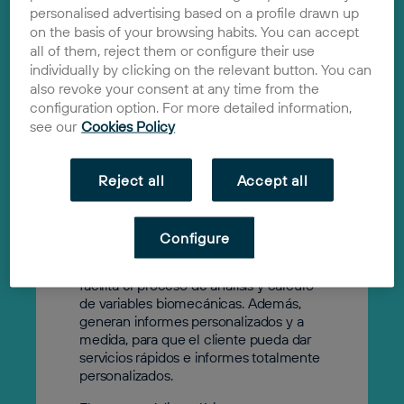
personalised advertising based on a profile drawn up
on the basis of your browsing habits. You can accept
all of them, reject them or configure their use
BioMoCap
individually by clicking on the relevant button. You can
2020
also revoke your consent at any time from the
Solución
configuration option. For more detailed information,
see our
Cookies Policy
El uso de variables biomecánicas
requiere de un complejo
procesamiento de los datos y variables
Reject all
Accept all
a calcular, así como la generación de
informes.
BioMoCap se enfoca en el área de la e-
Configure
Health, donde prestan un servicio de
análisis del movimiento humano que
facilita el proceso de análisis y cálculo
de variables biomecánicas. Además,
generan informes personalizados y a
medida, para que el cliente pueda dar
servicios rápidos e informes totalmente
personalizados.