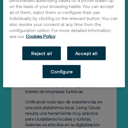
personalised advertising based on a profile drawn up
on the basis of your browsing habits. You can accept
all of them, reject them or configure their use
Living Ceuta
individually by clicking on the relevant button. You can
also revoke your consent at any time from the
2020
configuration option. For more detailed information,
Solución
see our
Cookies Policy
Living Ceuta comenzó de forma
improvisada en pleno estado de alarma
de 2020 y sólo con la intención de
Reject all
Accept all
ayudar, creando un directorio sencillo
abierto a todo tipo de empresas en
Ceuta. Meses más tarde se unió a la
Configure
aceleradora y dio el giro a Living Ceuta
tras realizar numerosos estudios de
mercado y comprobar el especial
interés de empresas turísticas.
Unificando todo tipo de experiencias en
una sola plataforma local, Living Ceuta
resulta una herramienta muy práctica
para ciudadanos locales y turistas.
Además es efectiva en la digitalización