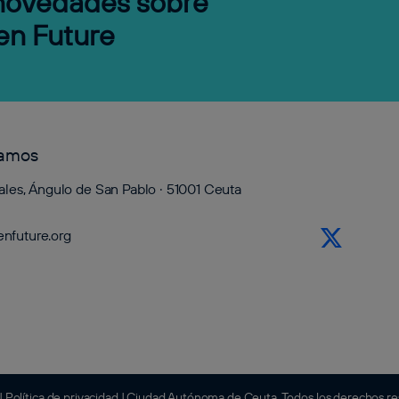
 novedades sobre
en Future
tamos
ales, Ángulo de San Pablo · 51001 Ceuta
nfuture.org
|
Política de privacidad
| Ciudad Autónoma de Ceuta. Todos los derechos r