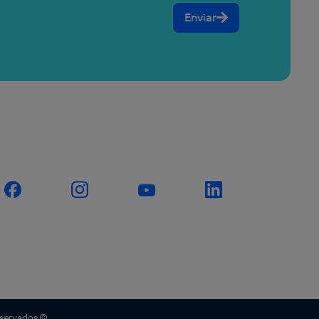
Enviar
eservados ©