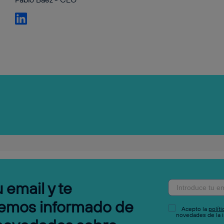
 email y te
emos informado de
Acepto la
polít
novedades de la i