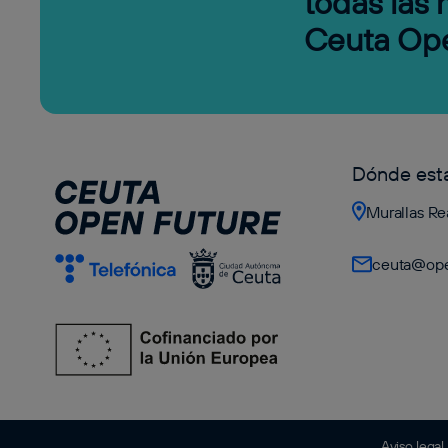
todas las
Ceuta Op
Dónde es
Murallas Re
ceuta@ope
Aviso legal