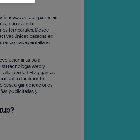
a interacción con pantallas
imitaciones en la
ciones temporales. Desde
activas únicas basadas en
ormando cada pantalla en
evolucionarias para
e su tecnología web y
ntalla, desde LED gigantes
e conectan fácilmente
 descargar aplicaciones.
as publicitarias y
rtup?