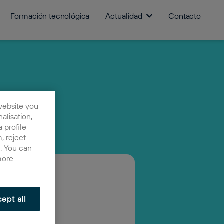
Formación tecnológica
Actualidad
Contacto
website you
nalisation,
 profile
, reject
n. You can
more
ept all