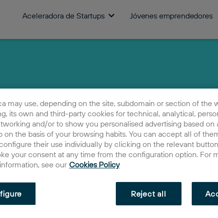
Aceleradora de Startups
Jóvenes emprendedores
ca may use, depending on the site, subdomain or section of the 
ing, its own and third-party cookies for technical, analytical, perso
etworking and/or to show you personalised advertising based on a
 on the basis of your browsing habits. You can accept all of them
configure their use individually by clicking on the relevant butto
oke your consent at any time from the configuration option. For 
 information, see our
Cookies Policy
figure
Reject all
Acc
QR Fusion
2023