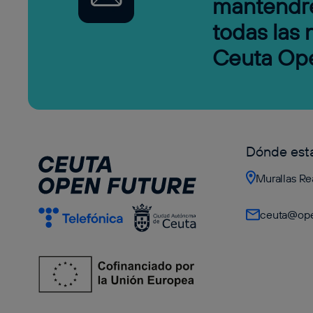
mantendr
todas las
Ceuta Op
Dónde es
Murallas Re
ceuta@ope