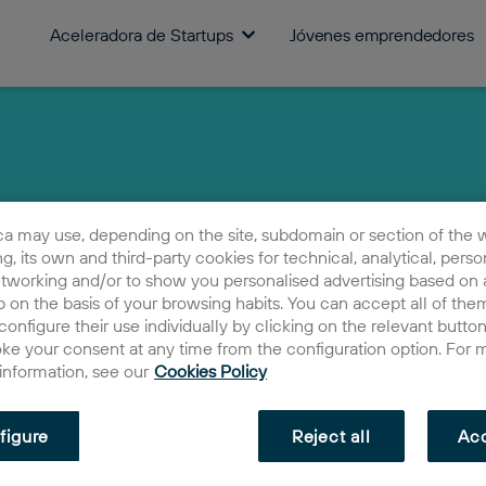
Aceleradora de Startups
Jóvenes emprendedores
ca may use, depending on the site, subdomain or section of the 
ing, its own and third-party cookies for technical, analytical, perso
etworking and/or to show you personalised advertising based on a
 on the basis of your browsing habits. You can accept all of them
configure their use individually by clicking on the relevant butto
oke your consent at any time from the configuration option. For 
 information, see our
Cookies Policy
Stech ce
figure
Reject all
Acc
2022