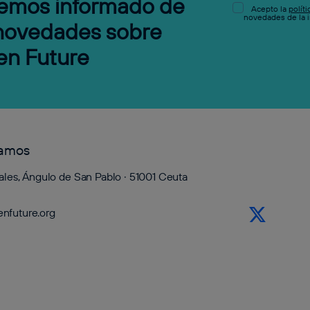
emos informado de
Acepto la
polít
novedades de la i
 novedades sobre
en Future
tamos
ales, Ángulo de San Pablo · 51001 Ceuta
nfuture.org