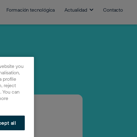
Formación tecnológica
Actualidad
Contacto
website you
nalisation,
 profile
, reject
n. You can
more
ept all