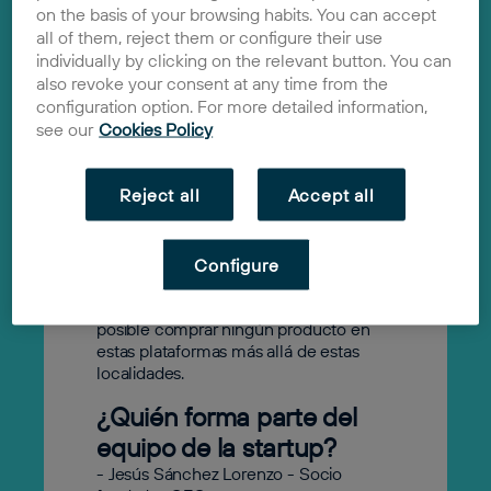
on the basis of your browsing habits. You can accept
all of them, reject them or configure their use
individually by clicking on the relevant button. You can
Tuvii
also revoke your consent at any time from the
2024
configuration option. For more detailed information,
Solución
see our
Cookies Policy
Se trata de un marketplace que incluirá
a las principales plataformas de
Reject all
Accept all
compra-venta de segunda mano
(Wallapop, Milanuncios, Vinted y Back
Market), a la que podrán acceder las
personas residentes en Ceuta y Melilla
Configure
para comprar los productos que
deseen, ya que hasta ahora, no es
posible comprar ningún producto en
estas plataformas más allá de estas
localidades.
¿Quién forma parte del
equipo de la startup?
- Jesús Sánchez Lorenzo - Socio