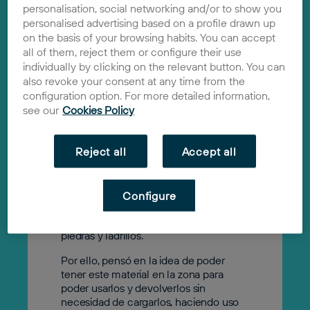
personalisation, social networking and/or to show you
personalised advertising based on a profile drawn up
on the basis of your browsing habits. You can accept
UrbanFit
all of them, reject them or configure their use
2025
individually by clicking on the relevant button. You can
Solución
also revoke your consent at any time from the
configuration option. For more detailed information,
La idea de URBANFIT surge durante
see our
Cookies Policy
una de las sesiones de entrenamiento
de su fundador. Entrenando al aire libre
en zonas publicas de calistenia,
Reject all
Accept all
identificó que no solo él, sino así como
otros usuarios, no disponían de material
suficiente para realizar un
entrenamiento completo. Para
Configure
solucionar esto hacían uso cualquier
objeto disponible como, por ejemplo,
piedras y ladrillos.
Por ello, pensó en la idea de poder
tener este material en la zona para
poder usarlos y devolverlos sin
necesidad de cargarlos, haciendo uso