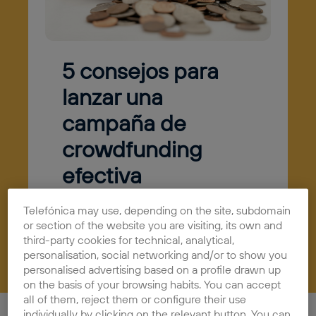
5 consejos para
lanzar una
campaña de
crowdfunding
efectiva
03/12/2021
Actualidad
Telefónica may use, depending on the site, subdomain
or section of the website you are visiting, its own and
third-party cookies for technical, analytical,
personalisation, social networking and/or to show you
personalised advertising based on a profile drawn up
on the basis of your browsing habits. You can accept
all of them, reject them or configure their use
individually by clicking on the relevant button. You can