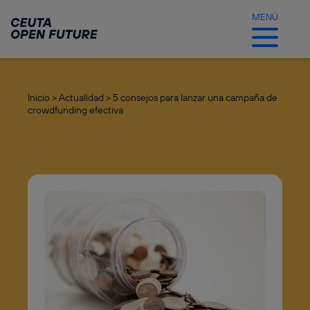
Ir
al
MENÚ
contenido
principal
Inicio >
Actualidad >
5 consejos para lanzar una campaña de
crowdfunding efectiva