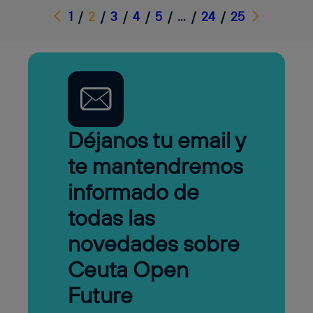
Anterior
Siguiente
1
/
2
/
3
/
4
/
5
/
…
/
24
/
25
Déjanos tu email y
te mantendremos
informado de
todas las
novedades sobre
Ceuta Open
Future