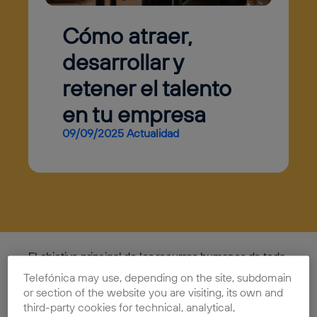
Cómo atraer,
desarrollar y
retener el talento
en tu empresa
09/09/2025
Actualidad
El objetivo principal de los recursos humanos de toda
empresa se puede resumir en atraer, desarrollar y
Telefónica may use, depending on the site, subdomain
retener al talento. Este triplete estratégico en la
or section of the website you are visiting, its own and
gestión de los recursos humanos es lo que permitirá
third-party cookies for technical, analytical,
hacer frente a la competencia, tener un equipo