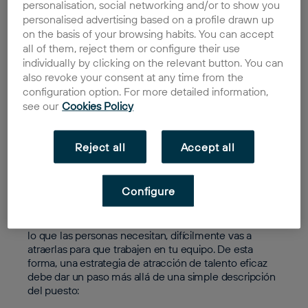
personalisation, social networking and/or to show you
productivo y lograr buenos resultados. Sin embargo,
personalised advertising based on a profile drawn up
no es una tarea sencilla; las nuevas generaciones y
on the basis of your browsing habits. You can accept
los profesionales más experimentados son cada vez
all of them, reject them or configure their use
más exigentes, buscando condiciones que se ajusten
individually by clicking on the relevant button. You can
a sus valores y necesidades. Por ello, para ayudarte,
also revoke your consent at any time from the
te contamos algunas prácticas para atraer y retener
configuration option. For more detailed information,
talento.
see our
Cookies Policy
La fórmula para
Reject all
Accept all
atraer talento
Cuando buscas atraer talento y encontrar a las
Configure
personas perfectas para tu empresa, no solo debes
tener en cuenta lo que te viene bien a ti, sino también
las demandas de la sociedad. Si no prestas atención a
lo que las personas necesitan, difícilmente vas a
atraerlas para que trabajen en tu equipo. De esta
forma, una estrategia de atracción de talento eficaz
debe dar un paso más allá de una simple descripción
del puesto: