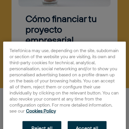
Cómo financiar tu
proyecto
empresarial
05/05/2022
Actualidad
Telefónica may use, depending on the site, subdomain
or section of the website you are visiting, its own and
third-party cookies for technical, analytical,
personalisation, social networking and/or to show you
personalised advertising based on a profile drawn up
on the basis of your browsing habits. You can accept
all of them, reject them or configure their use
individually by clicking on the relevant button. You can
A la hora de lanzar una startup, uno de los grandes
also revoke your consent at any time from the
retos de los emprendedores es financiar el proyecto.
configuration option. For more detailed information,
Ya hemos hablado del
crowdfunding
, una de las vías
see our
Cookies Policy
que más ha ganado en popularidad en los últimos
años, pero hay otras muchas formas de financiación
disponibles.
Reject all
Accept all