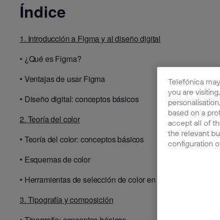
Índice
1. Introducción a Figma y al diseño digital
•
¿Qué es Figma?
•
Ventajas de usar Figma
Telefónica may
you are visiting
•
Diseño digital: conceptos básicos
personalisation
based on a prof
2. Teoría del color
accept all of t
the relevant bu
•
Teoría del color: conceptos básicos
configuration o
•
Esquemas de color
•
Herramientas de selección de color en Figma
3. Tipografía y composición
•
Tipografía: conceptos básicos