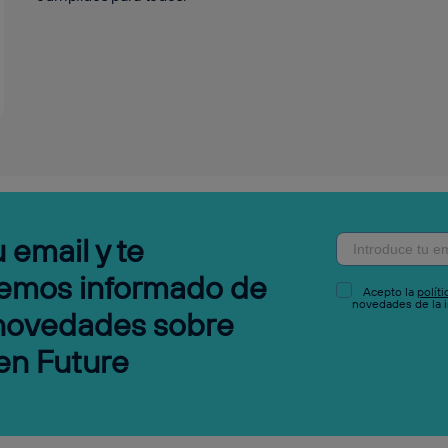
 email y te
emos informado de
Acepto la
polít
novedades de la i
 novedades sobre
en Future