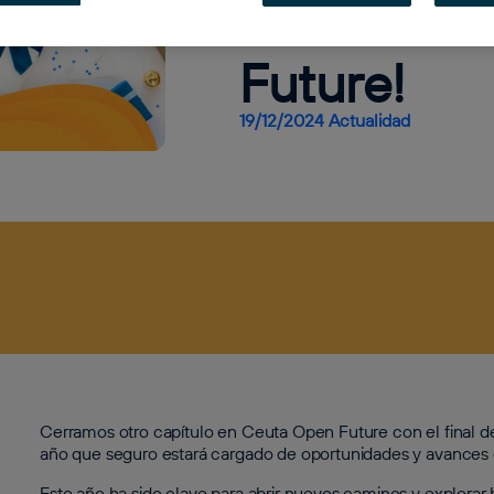
desde Ceu
Future!
19/12/2024
Actualidad
Cerramos otro capítulo en Ceuta Open Future con el final d
año que seguro estará cargado de oportunidades y avances
Este año ha sido clave para abrir nuevos caminos y explorar