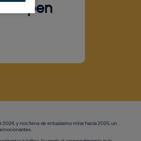
ta Open
e 2024, y nos llena de entusiasmo mirar hacia 2025, un
 emocionantes.
 horizontes inéditos, llevando el emprendimiento más