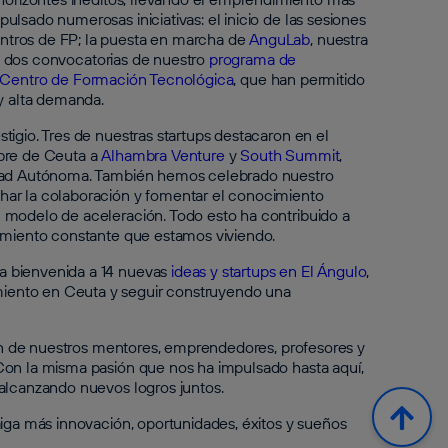
lsado numerosas iniciativas: el inicio de las sesiones
ntros de FP; la puesta en marcha de
AnguLab
, nuestra
ad; dos convocatorias de nuestro
programa de
Centro de Formación Tecnológica
, que han permitido
 y alta demanda.
igio. Tres de nuestras startups destacaron en el
bre de Ceuta a
Alhambra Venture
y
South Summit
,
iudad Autónoma. También hemos celebrado nuestro
har la colaboración y fomentar el conocimiento
 modelo de aceleración. Todo esto ha contribuido a
ecimiento constante que estamos viviendo.
a bienvenida a 14 nuevas
ideas y startups en El Ángulo
,
iento en Ceuta y seguir construyendo una
ción de nuestros mentores, emprendedores, profesores y
Con la misma pasión que nos ha impulsado hasta aquí,
alcanzando nuevos logros juntos.
aiga más innovación, oportunidades, éxitos y sueños