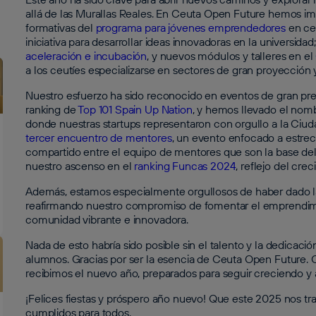
allá de las Murallas Reales. En Ceuta Open Future hemos impu
formativas del
programa para jóvenes emprendedores
en ce
iniciativa para desarrollar ideas innovadoras en la universid
aceleración e incubación
, y nuevos módulos y talleres en el
a los ceutíes especializarse en sectores de gran proyección
Nuestro esfuerzo ha sido reconocido en eventos de gran prest
ranking de
Top 101 Spain Up Nation
, y hemos llevado el nom
donde nuestras startups representaron con orgullo a la C
tercer encuentro de mentores
, un evento enfocado a estrec
compartido entre el equipo de mentores que son la base del
nuestro ascenso en el
ranking Funcas 2024
, reflejo del cr
Además, estamos especialmente orgullosos de haber dado l
reafirmando nuestro compromiso de fomentar el emprendim
comunidad vibrante e innovadora.
Nada de esto habría sido posible sin el talento y la dedica
alumnos. Gracias por ser la esencia de Ceuta Open Future. 
recibimos el nuevo año, preparados para seguir creciendo y 
¡Felices fiestas y próspero año nuevo! Que este 2025 nos tr
cumplidos para todos.