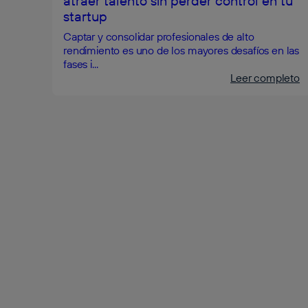
atraer talento sin perder control en tu
startup
Captar y consolidar profesionales de alto
rendimiento es uno de los mayores desafíos en las
fases i...
Leer completo