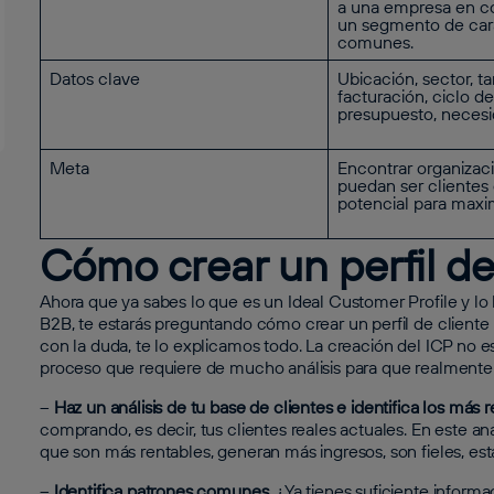
a una empresa en co
un segmento de cara
comunes.
Datos clave
Ubicación, sector, t
facturación, ciclo de
presupuesto, neces
Meta
Encontrar organizac
puedan ser clientes 
potencial para maxim
Cómo crear un perfil de 
Ahora que ya sabes lo que es un Ideal Customer Profile y lo
B2B, te estarás preguntando cómo crear un perfil de cliente
con la duda, te lo explicamos todo. La creación del ICP no 
proceso que requiere de mucho análisis para que realmente 
–
Haz un análisis de tu base de clientes e identifica los más r
comprando, es decir, tus clientes reales actuales. En este aná
que son más rentables, generan más ingresos, son fieles, est
–
Identifica patrones comunes
. ¿Ya tienes suficiente infor