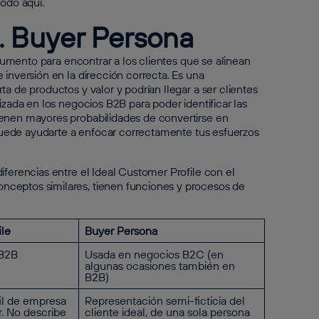
odo aquí.
vs. Buyer Persona
trumento para encontrar a los clientes que se alinean
 inversión en la dirección correcta. Es una
a de productos y valor y podrían llegar a ser clientes
izada en los negocios B2B para poder identificar las
ienen mayores probabilidades de convertirse en
o puede ayudarte a enfocar correctamente tus esfuerzos
iferencias entre el Ideal Customer Profile con el
nceptos similares, tienen funciones y procesos de
ile
Buyer Persona
 B2B
Usada en negocios B2C (en
algunas ocasiones también en
B2B)
fil de empresa
Representación semi-ficticia del
r. No describe
cliente ideal, de una sola persona