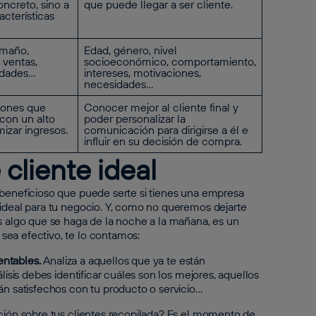
ncreto, sino a
que puede llegar a ser cliente.
cterísticas
amaño,
Edad, género, nivel
 ventas,
socioeconómico, comportamiento,
idades…
intereses, motivaciones,
necesidades…
iones que
Conocer mejor al cliente final y
con un alto
poder personalizar la
izar ingresos.
comunicación para dirigirse a él e
influir en su decisión de compra.
cliente ideal
 beneficioso que puede serte si tienes una empresa
 ideal para tu negocio. Y, como no queremos dejarte
es algo que se haga de la noche a la mañana, es un
sea efectivo, te lo contamos:
entables.
Analiza a aquellos que ya te están
lisis debes identificar cuáles son los mejores, aquellos
án satisfechos con tu producto o servicio…
mación sobre tus clientes recopilada? Es el momento de