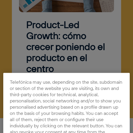
Product-Led
Growth: cómo
crecer poniendo el
producto en el
centro
23/02/2026
Actualidad
Telefónica may use, depending on the site, subdomain
or section of the website you are visiting, its own and
third-party cookies for technical, analytical,
personalisation, social networking and/or to show you
personalised advertising based on a profile drawn up
on the basis of your browsing habits. You can accept
all of them, reject them or configure their use
individually by clicking on the relevant button. You can
En los últimos años, la manera en que las empresas
also revoke your consent at any time from the