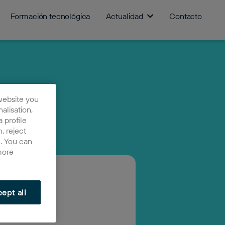
Formación tecnológica
Actualidad
Contacto
website you
nalisation,
 profile
, reject
n. You can
more
ept all