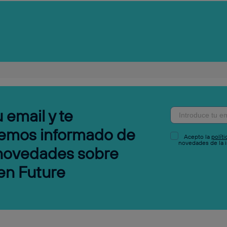
 email y te
emos informado de
Acepto la
polít
novedades de la i
 novedades sobre
en Future