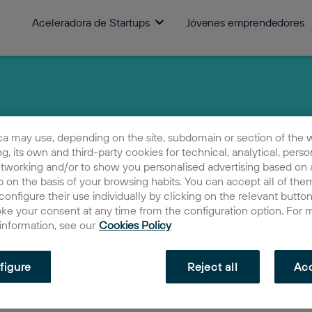
Aceleradora de Startups
Jóvenes emprendedores
ca may use, depending on the site, subdomain or section of the 
ing, its own and third-party cookies for technical, analytical, perso
etworking and/or to show you personalised advertising based on a
 on the basis of your browsing habits. You can accept all of them
configure their use individually by clicking on the relevant butto
oke your consent at any time from the configuration option. For 
 information, see our
Cookies Policy
figure
Reject all
Acc
Heracles Gaming S.L.
2022