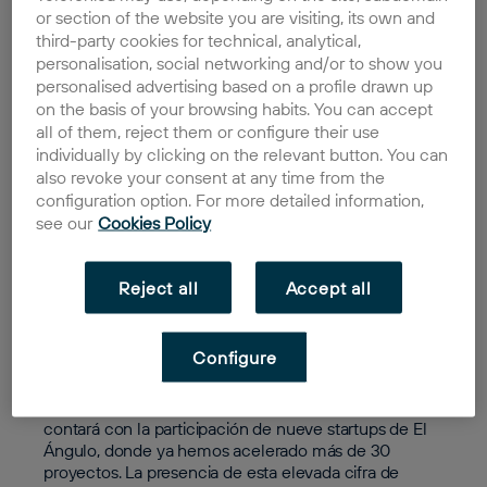
Un total de nueve empresas aceleradas en El Ángulo
or section of the website you are visiting, its own and
se desplazarán al Palacio de Congresos de Granada
third-party cookies for technical, analytical,
los días 4 y 5 de julio para exponer sus soluciones
personalisation, social networking and/or to show you
innovadoras en este encuentro de emprendimiento
personalised advertising based on a profile drawn up
de referencia en el sur de España, que tiene como
on the basis of your browsing habits. You can accept
objetivo ayudar a las startups en la consecución de
all of them, reject them or configure their use
sus objetivos de crecimiento y captación de inversión.
individually by clicking on the relevant button. You can
also revoke your consent at any time from the
Nueve startups
configuration option. For more detailed information,
see our
Cookies Policy
ceutíes participarán
como expositoras en
Reject all
Accept all
el foro
Configure
La representación de Ceuta en Alhambra Venture
llega en el décimo aniversario de este evento y
contará con la participación de nueve startups de El
Ángulo, donde ya hemos acelerado más de 30
proyectos. La presencia de esta elevada cifra de