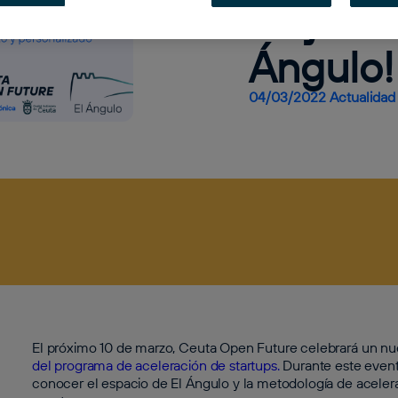
Day en 
Ángulo!
04/03/2022
Actualidad
El próximo 10 de marzo, Ceuta Open Future celebrará un n
del programa de aceleración de startups.
Durante este event
conocer el espacio de El Ángulo y la metodología de acelera