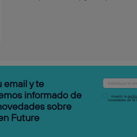
 email y te
emos informado de
Acepto la
polít
novedades de la i
 novedades sobre
en Future