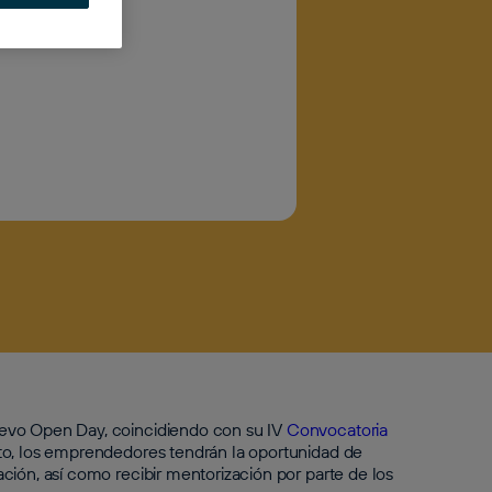
El
uevo Open Day, coincidiendo con su IV
Convocatoria
o, los emprendedores tendrán la oportunidad de
ción, así como recibir mentorización por parte de los