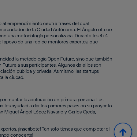
l emprendimiento ceutí a través del cual
mprendedor de la Ciudad Autónoma. El Ángulo ofrece
 con una metodología personalizada. Durante los 4+4
el apoyo de una red de mentores expertos, que
.
undidad la metodología Open Future, sino que también
 Future a sus participantes. Algunos de ellos son
ciación pública y privada. Asimismo, las startups
a la ciudad.
perimentar la aceleración en primera persona. Las
ue les ayudará a dar los primeros pasos en su proyecto
an Miguel Ángel López Navarro y Carlos Ojeda,
expertos, ¡inscríbete! Tan solo tienes que completar el
eando conocerte!