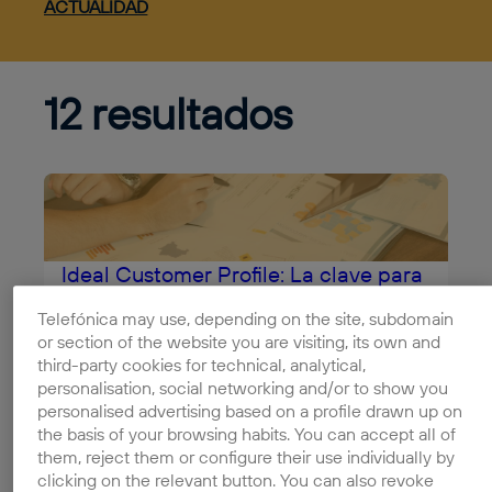
ACTUALIDAD
12 resultados
Ideal Customer Profile: La clave para
venderle a las empresas correctas
Telefónica may use, depending on the site, subdomain
A veces, los recursos y esfuerzos que se utilizan
or section of the website you are visiting, its own and
en estrategias de marketing y ventas no dan sus
third-party cookies for technical, analytical,
f...
personalisation, social networking and/or to show you
Leer completo
personalised advertising based on a profile drawn up on
the basis of your browsing habits. You can accept all of
them, reject them or configure their use individually by
clicking on the relevant button. You can also revoke