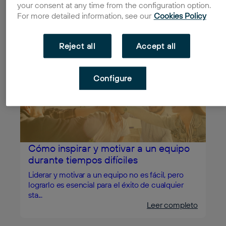
your consent at any time from the configuration option.
For more detailed information, see our
Cookies Policy
Conoce las mejores técnicas de
ventas para vender más
Reject all
Accept all
Vender puede ser complicado, sobre todo
cuando acabas de dar vida a tu negocio. Pero
piensa que fue...
Configure
Leer completo
Cómo inspirar y motivar a un equipo
durante tiempos difíciles
Liderar y motivar a un equipo no es fácil, pero
lograrlo es esencial para el éxito de cualquier
sta...
Leer completo