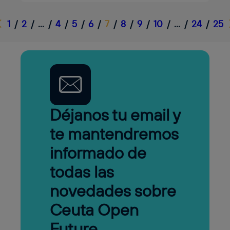
Anterior
1
/
2
/
…
/
4
/
5
/
6
/
7
/
8
/
9
/
10
/
…
/
24
/
25
Déjanos tu email y
te mantendremos
informado de
todas las
novedades sobre
Ceuta Open
Future