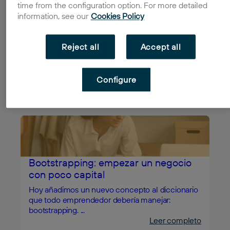
time from the configuration option. For more detailed
information, see our
Cookies Policy
Protección de la propiedad
intelectual, de los derechos de autor
y de la propiedad industrial
Reject all
Accept all
La creatividad es uno de los elementos de mayor
valor en toda empresa. Especialmente hoy en
Configure
día, en...
Leer completo
Bootstrapping: empezar un negocio
con poco capital
Hoy añadimos un nuevo concepto al diccionario
que todo emprendedor debería manejar:
bootstrapping. ...
Leer completo