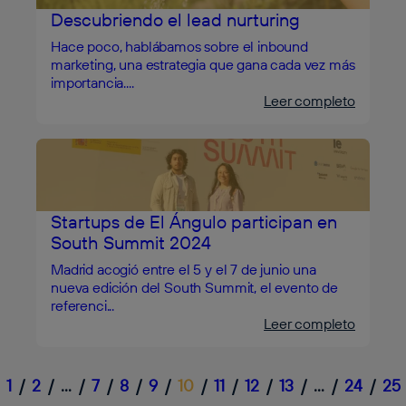
Descubriendo el lead nurturing
Hace poco, hablábamos sobre el inbound
marketing, una estrategia que gana cada vez más
importancia....
Leer completo
Startups de El Ángulo participan en
South Summit 2024
Madrid acogió entre el 5 y el 7 de junio una
nueva edición del South Summit, el evento de
referenci...
Leer completo
Anterior
1
/
2
/
…
/
7
/
8
/
9
/
10
/
11
/
12
/
13
/
…
/
24
/
25