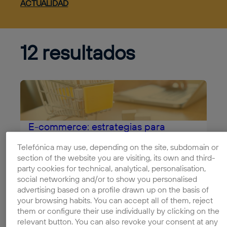
ACTUALIDAD
12 resultados
E-commerce: estrategias para
vender online
Telefónica may use, depending on the site, subdomain or
Crear tu propia tienda en internet para vender
section of the website you are visiting, its own and third-
online es una opción cada vez más elegida por
party cookies for technical, analytical, personalisation,
quien ...
social networking and/or to show you personalised
Leer completo
advertising based on a profile drawn up on the basis of
your browsing habits. You can accept all of them, reject
them or configure their use individually by clicking on the
relevant button. You can also revoke your consent at any